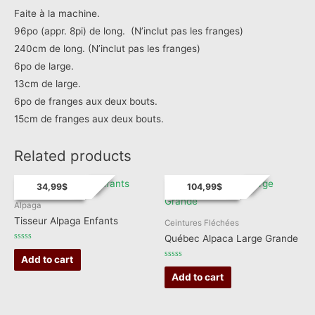
Faite à la machine.
96po (appr. 8pi) de long. (N’inclut pas les franges)
240cm de long. (N’inclut pas les franges)
6po de large.
13cm de large.
6po de franges aux deux bouts.
15cm de franges aux deux bouts.
Related products
34,99
$
104,99
$
Alpaga
Tisseur Alpaga Enfants
Ceintures Fléchées
Québec Alpaca Large Grande
Rated
0
Add to cart
out
Rated
of
0
Add to cart
5
out
of
5